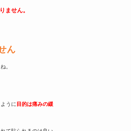
りません。
せん
んね。
たように
目的は痛みの緩