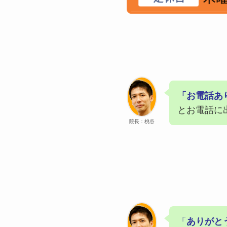
「お電話あ
とお電話に
院長：桃谷
「
ありがと