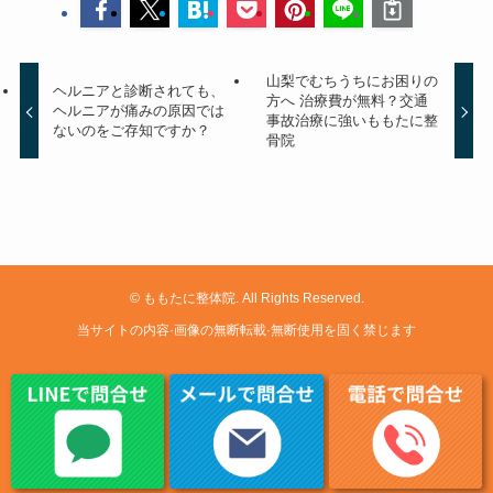
山梨でむちうちにお困りの
ヘルニアと診断されても、
方へ 治療費が無料？交通
ヘルニアが痛みの原因では
事故治療に強いももたに整
ないのをご存知ですか？
骨院
©
ももたに整体院. All Rights Reserved.
当サイトの内容·画像の無断転載·無断使用を固く禁じます