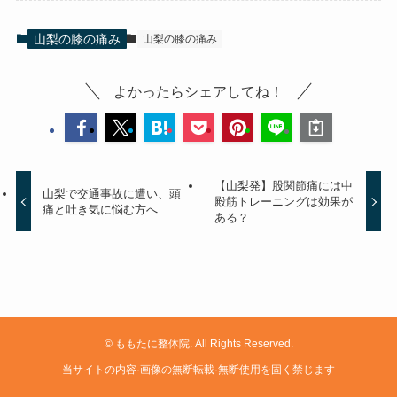
山梨の膝の痛み
山梨の膝の痛み
よかったらシェアしてね！
【山梨発】股関節痛には中
山梨で交通事故に遭い、頭
殿筋トレーニングは効果が
痛と吐き気に悩む方へ
ある？
©
ももたに整体院. All Rights Reserved.
当サイトの内容·画像の無断転載·無断使用を固く禁じます