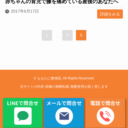
赤ちゃんの育児で膝を痛めている産後のあなたへ
2017年6月17日
詳細をみる
1
4
5
...
©
ももたに整体院. All Rights Reserved.
当サイトの内容·画像の無断転載·無断使用を固く禁じます