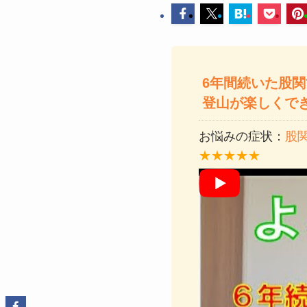
6年間続いた股
登山が楽しくで
お悩みの症状：
股
★★★★★