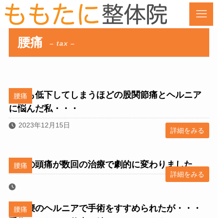
腰痛
– tax –
筋力も低下してしまうほどの股関節痛とヘルニア
腰痛
に悩んだ私・・・
2023年12月15日
詳細をみる
毎日の頭痛が数回の治療で劇的に変わりました
腰痛
詳細をみる
首と腰のヘルニアで手術をすすめられたが・・・
腰痛